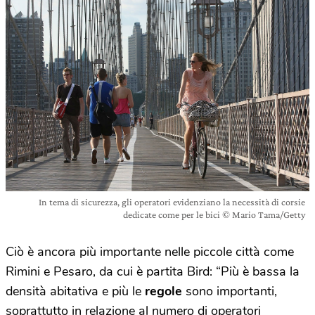
In tema di sicurezza, gli operatori evidenziano la necessità di corsie
dedicate come per le bici © Mario Tama/Getty
Ciò è ancora più importante nelle piccole città come
Rimini e Pesaro, da cui è partita Bird: “Più è bassa la
densità abitativa e più le
regole
sono importanti,
soprattutto in relazione al numero di operatori