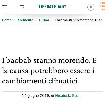
tore
Home
Ambiente
Clima
I baobab stanno morendo. E la ca
I baobab stanno morendo. E
la causa potrebbero essere i
cambiamenti climatici
14 giugno 2018
,
di
Elisabetta Scuri