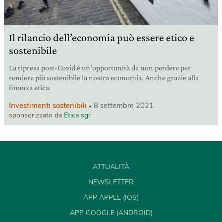
Il rilancio dell’economia può essere etico e
sostenibile
La ripresa post-Covid è un’opportunità da non perdere per
rendere più sostenibile la nostra economia. Anche grazie alla
finanza etica.
Investimenti sostenibili
8 settembre 2021
sponsorizzato da
Etica sgr
ATTUALITÀ
NEWSLETTER
APP APPLE (IOS)
APP GOOGLE (ANDROID)