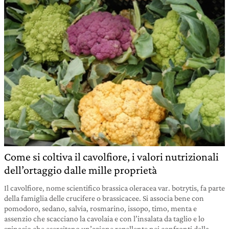
Come si coltiva il cavolfiore, i valori nutrizionali
dell’ortaggio dalle mille proprietà
Il cavolfiore, nome scientifico brassica oleracea var. botrytis, fa parte
della famiglia delle crucifere o brassicacee. Si associa bene con
pomodoro, sedano, salvia, rosmarino, issopo, timo, menta e
assenzio che scacciano la cavolaia e con l’insalata da taglio e lo
spinacio che esercitano un’azione repellente nei confronti della