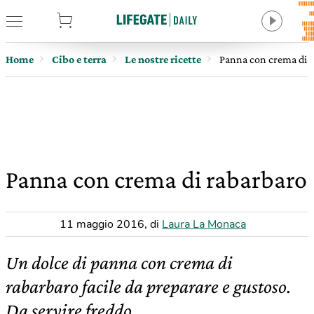
tore
Home
Cibo e terra
Le nostre ricette
Panna con crema di 
Panna con crema di rabarbaro
11 maggio 2016
,
di
Laura La Monaca
Un dolce di panna con crema di
rabarbaro facile da preparare e gustoso.
Da servire freddo.