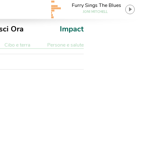
Furry Sings The Blues
JONI MITCHELL
sci Ora
Impact
Cibo e terra
Persone e salute