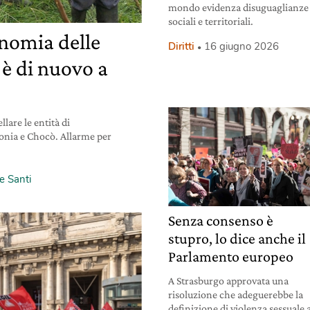
mondo evidenza disuguaglianze
sociali e territoriali.
nomia delle
Diritti
16 giugno 2026
è di nuovo a
llare le entità di
nia e Chocò. Allarme per
e Santi
Senza consenso è
stupro, lo dice anche il
Parlamento europeo
A Strasburgo approvata una
risoluzione che adeguerebbe la
definizione di violenza sessuale 