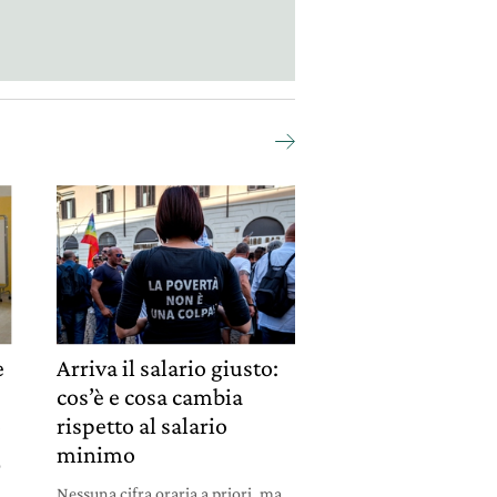
è
Arriva il salario giusto:
cos’è e cosa cambia
o
rispetto al salario
minimo
o
Nessuna cifra oraria a priori, ma