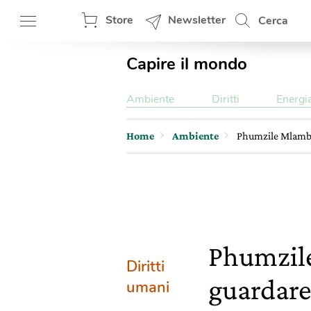
Store
Newsletter
Cerca
Capire il mondo
Ambiente
Diritti
Energi
Home
Ambiente
Phumzile Mlambo-
Phumzile
Diritti
guardare 
umani