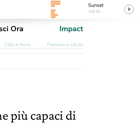
Sunset
THE XX
sci Ora
Impact
Cibo e terra
Persone e salute
 più capaci di