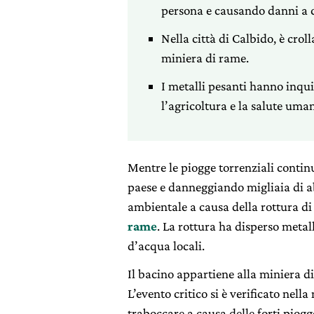
persona e causando danni a c
Nella città di Calbido, è cro
miniera di rame.
I metalli pesanti hanno inqu
l’agricoltura e la salute uma
Mentre le piogge torrenziali conti
paese e danneggiando migliaia di abi
ambientale a causa della rottura d
rame
. La rottura ha disperso metall
d’acqua locali.
Il bacino appartiene alla miniera di
L’evento critico si è verificato nell
traboccare a causa delle forti piog