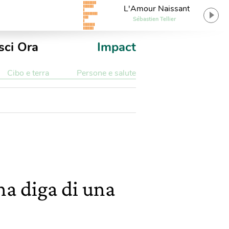
L'Amour Naissant
Sébastien Tellier
sci Ora
Impact
Cibo e terra
Persone e salute
una diga di una