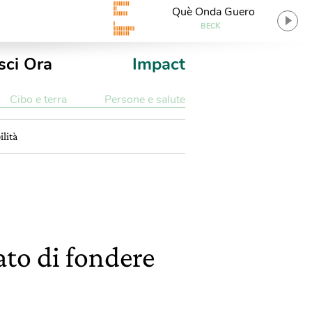
Què Onda Guero
BECK
sci Ora
Impact
Cibo e terra
Persone e salute
lità
ato di fondere