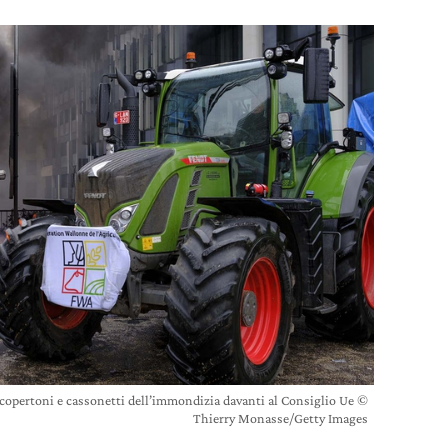
 copertoni e cassonetti dell’immondizia davanti al Consiglio Ue ©
Thierry Monasse/Getty Images