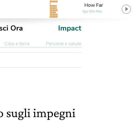
How Far
Ego Ella May
sci Ora
Impact
Cibo e terra
Persone e salute
ro sugli impegni