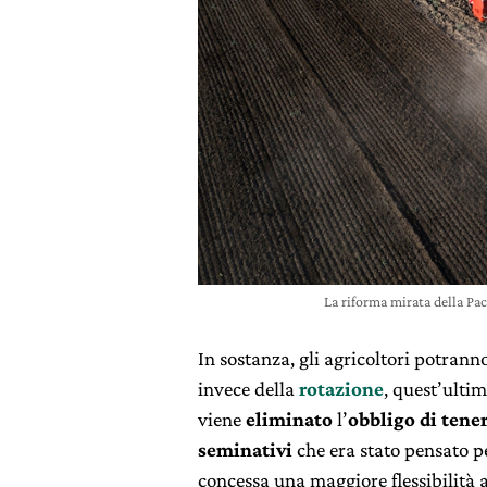
La riforma mirata della Pa
In sostanza, gli agricoltori potran
invece della
rotazione
, quest’ulti
viene
eliminato
l’
obbligo di tene
seminativi
che era stato pensato per
concessa una maggiore flessibilità 