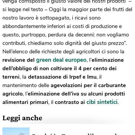
venga corrisposto il giusto valore dei nostri prodotti –
si legge nel testo – Oggi la maggior parte dei frutti del
nostro lavoro è sottopagato, i ricavi sono
abbondantemente inferiori ai costi di produzione e
questo, purtroppo, perdura da decenni: non vogliamo
contributi, chiediamo solo dignità del giusto prezzo”.
Nell’elenco delle richieste degli agricoltori ci sono la
green deal europeo
revisione del
, l’
eliminazione
dell’obbligo di non coltivare il 4 per cento dei
terreni
, la
detassazione di Irpef e Imu
, il
mantenimento delle
agevolazioni per il carburante
agricolo
, l’
eliminazione dell’iva su alcuni prodotti
cibi sintetici
alimentari primari
, il
contrasto ai
.
Leggi anche