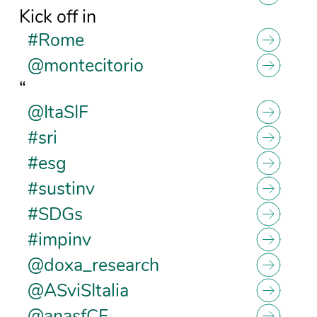
Kick off in
#Rome
@montecitorio
“
@ItaSIF
#sri
#esg
#sustinv
#SDGs
#impinv
@doxa_research
@ASviSItalia
@anasfCF