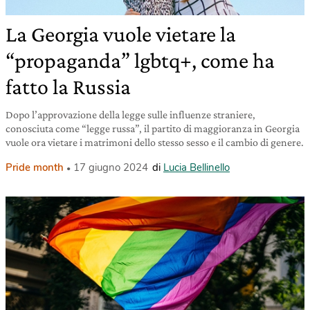
La Georgia vuole vietare la
“propaganda” lgbtq+, come ha
fatto la Russia
Dopo l’approvazione della legge sulle influenze straniere,
conosciuta come “legge russa”, il partito di maggioranza in Georgia
vuole ora vietare i matrimoni dello stesso sesso e il cambio di genere.
Pride month
17 giugno 2024
di
Lucia Bellinello