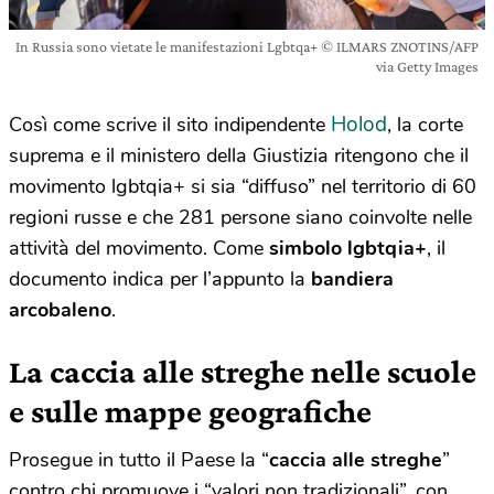
In Russia sono vietate le manifestazioni Lgbtqa+ © ILMARS ZNOTINS/AFP
via Getty Images
Holod
Così come scrive il sito indipendente
, la corte
suprema e il ministero della Giustizia ritengono che il
movimento lgbtqia+ si sia “diffuso” nel territorio di 60
regioni russe e che 281 persone siano coinvolte nelle
attività del movimento. Come
simbolo lgbtqia+
, il
documento indica per l’appunto la
bandiera
arcobaleno
.
La caccia alle streghe nelle scuole
e sulle mappe geografiche
Prosegue in tutto il Paese la “
caccia alle streghe
”
contro chi promuove i “valori non tradizionali”, con