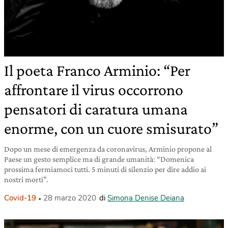
Il poeta Franco Arminio: “Per
affrontare il virus occorrono
pensatori di caratura umana
enorme, con un cuore smisurato”
Dopo un mese di emergenza da coronavirus, Arminio propone al
Paese un gesto semplice ma di grande umanità: “Domenica
prossima fermiamoci tutti. 5 minuti di silenzio per dire addio ai
nostri morti”.
Covid-19
28 marzo 2020
di
Simona Denise Deiana