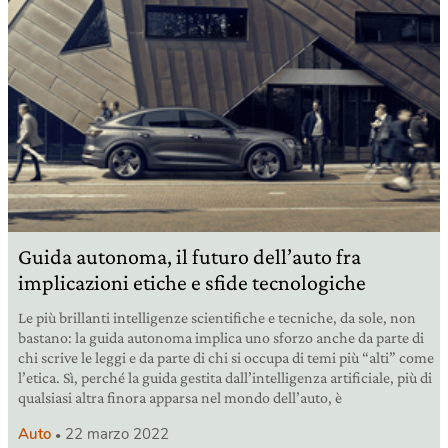
Guida autonoma, il futuro dell’auto fra
implicazioni etiche e sfide tecnologiche
Le più brillanti intelligenze scientifiche e tecniche, da sole, non
bastano: la guida autonoma implica uno sforzo anche da parte di
chi scrive le leggi e da parte di chi si occupa di temi più “alti” come
l’etica. Sì, perché la guida gestita dall’intelligenza artificiale, più di
qualsiasi altra finora apparsa nel mondo dell’auto, è
Auto
22 marzo 2022