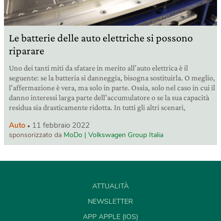
Le batterie delle auto elettriche si possono
riparare
Uno dei tanti miti da sfatare in merito all’auto elettrica è il
seguente: se la batteria si danneggia, bisogna sostituirla. O meglio,
l’affermazione è vera, ma solo in parte. Ossia, solo nel caso in cui il
danno interessi larga parte dell’accumulatore o se la sua capacità
residua sia drasticamente ridotta. In tutti gli altri scenari,
Auto
11 febbraio 2022
sponsorizzato da
MoDo | Volkswagen Group Italia
ATTUALITÀ
NEWSLETTER
APP APPLE (IOS)