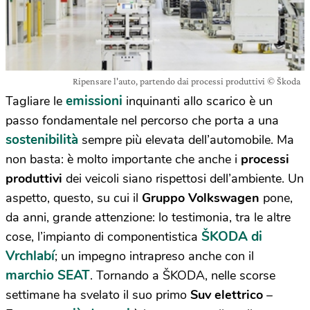
Ripensare l'auto, partendo dai processi produttivi © Škoda
emissioni
Tagliare le
inquinanti allo scarico è un
passo fondamentale nel percorso che porta a una
sostenibilità
sempre più elevata dell’automobile. Ma
non basta: è molto importante che anche i
processi
produttivi
dei veicoli siano rispettosi dell’ambiente. Un
aspetto, questo, su cui il
Gruppo Volkswagen
pone,
da anni, grande attenzione: lo testimonia, tra le altre
ŠKODA di
cose, l’impianto di componentistica
Vrchlabí
; un impegno intrapreso anche con il
marchio SEAT
. Tornando a ŠKODA, nelle scorse
settimane ha svelato il suo primo
Suv elettrico
–