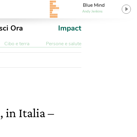
Blue Mind
Andy Jenkins
sci Ora
Impact
Cibo e terra
Persone e salute
in Italia –