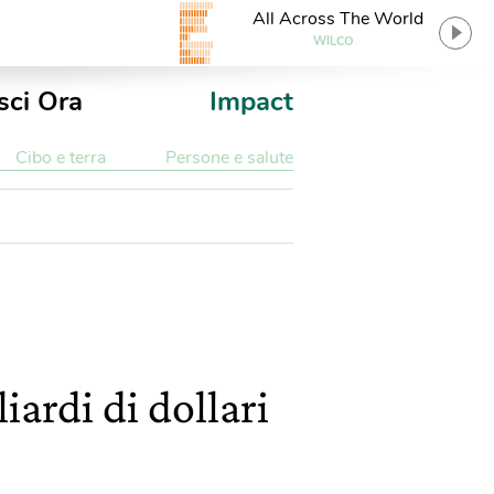
All Across The World
WILCO
sci Ora
Impact
Cibo e terra
Persone e salute
iardi di dollari