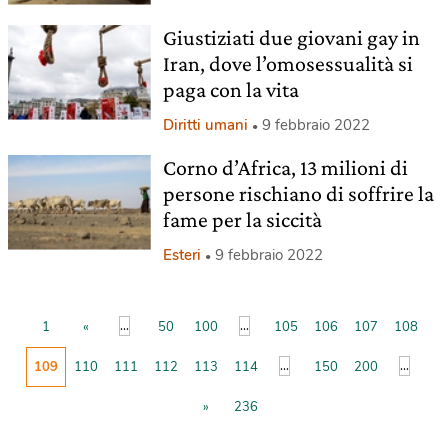
Giustiziati due giovani gay in
Iran, dove l’omosessualità si
paga con la vita
Diritti umani
9 febbraio 2022
Corno d’Africa, 13 milioni di
persone rischiano di soffrire la
fame per la siccità
Esteri
9 febbraio 2022
...
...
1
«
50
100
105
106
107
108
...
...
109
110
111
112
113
114
150
200
»
236