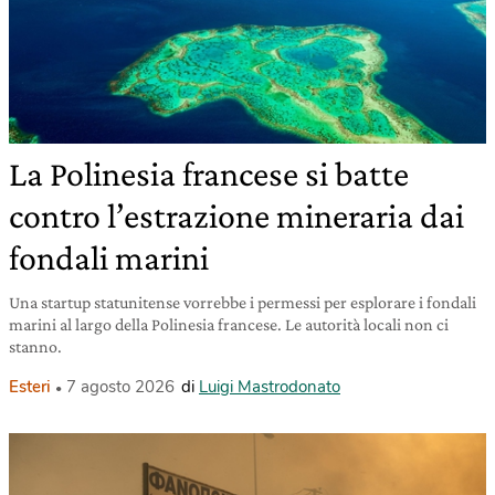
La Polinesia francese si batte
contro l’estrazione mineraria dai
fondali marini
Una startup statunitense vorrebbe i permessi per esplorare i fondali
marini al largo della Polinesia francese. Le autorità locali non ci
stanno.
Esteri
7 agosto 2026
di
Luigi Mastrodonato