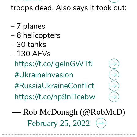
troops dead. Also says it took out:
– 7 planes
– 6 helicopters
– 30 tanks
– 130 AFVs
https://t.co/igeInGWTfJ
#UkraineInvasion
#RussiaUkraineConflict
https://t.co/hp9nITcebw
— Rob McDonagh (@RobMcD)
February 25, 2022