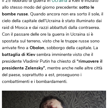
Ucraina
Il 25 febbraio di guerra in
a Kiev è iniziato
allo stesso modo del giorno precedente:
sotto le
bombe russe
. Quando ancora non era sorto il sole, il
cielo della capitale dell’Ucraina è stato illuminato dai
raid di Mosca e dai razzi abbattuti dalla contraerea.
Con il passare delle ore la guerra in Ucraina si è
spostata sul terreno, visto che le truppe russe sono
arrivate fino a
Obolon
, sobborgo della capitale. La
battaglia di Kiev
sembra imminente visto che il
presidente Vladimir Putin ha chiesto di
“rimuovere il
presidente Zelensky”
, mentre anche nelle altre città
del paese, soprattutto a est, proseguono i
combattimenti e i bombardamenti.