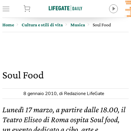
tore
Home
Cultura e stili di vita
Musica
Soul Food
Soul Food
8 gennaio 2010
,
di Redazione LifeGate
Lunedì 17 marzo, a partire dalle 18.00, il
Teatro Eliseo di Roma ospita Soul food,
un evento dedicato a cibo, arte e