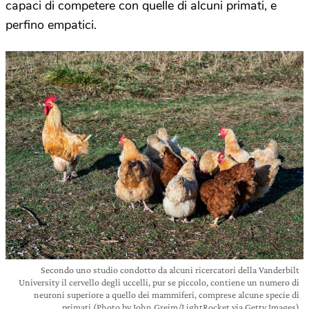
capaci di competere con quelle di alcuni primati, e
perfino empatici.
Secondo uno studio condotto da alcuni ricercatori della Vanderbilt
University il cervello degli uccelli, pur se piccolo, contiene un numero di
neuroni superiore a quello dei mammiferi, comprese alcune specie di
primati (Photo by John Greim/LightRocket via Getty Images)