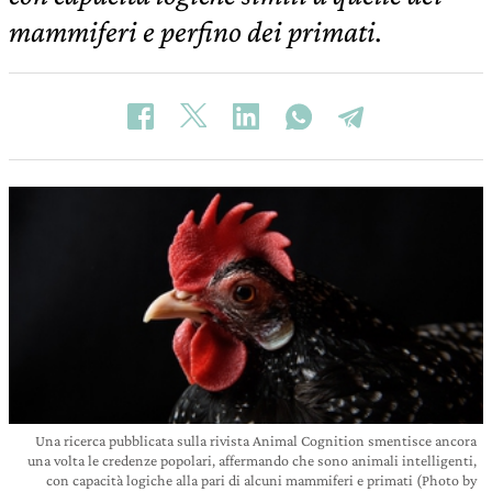
mammiferi e perfino dei primati.
Una ricerca pubblicata sulla rivista Animal Cognition smentisce ancora
una volta le credenze popolari, affermando che sono animali intelligenti,
con capacità logiche alla pari di alcuni mammiferi e primati (Photo by