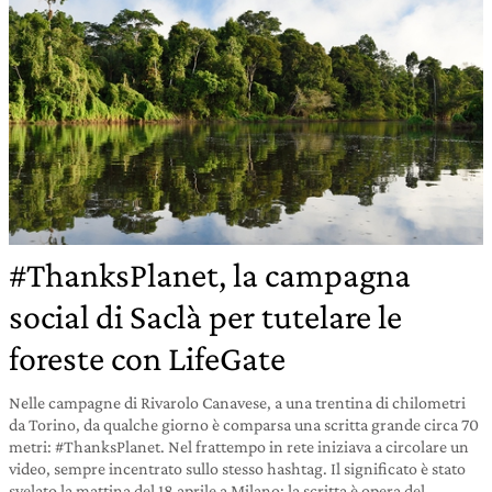
#ThanksPlanet, la campagna
social di Saclà per tutelare le
foreste con LifeGate
Nelle campagne di Rivarolo Canavese, a una trentina di chilometri
da Torino, da qualche giorno è comparsa una scritta grande circa 70
metri: #ThanksPlanet. Nel frattempo in rete iniziava a circolare un
video, sempre incentrato sullo stesso hashtag. Il significato è stato
svelato la mattina del 18 aprile a Milano: la scritta è opera del