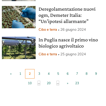
Deregolamentazione nuovi
ogm, Demeter Italia:
“Un’ipotesi allarmante”
Cibo e terra
26 giugno 2024
In Puglia nasce il primo vino
biologico agrivoltaico
Cibo e terra
25 giugno 2024
«
1
2
3
4
5
6
7
8
9
...
...
10
20
»
23