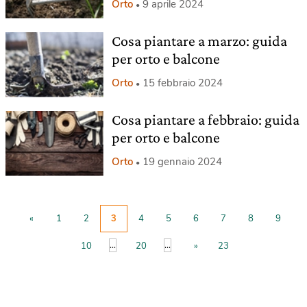
Orto
9 aprile 2024
Cosa piantare a marzo: guida
per orto e balcone
Orto
15 febbraio 2024
Cosa piantare a febbraio: guida
per orto e balcone
Orto
19 gennaio 2024
«
1
2
3
4
5
6
7
8
9
...
...
10
20
»
23