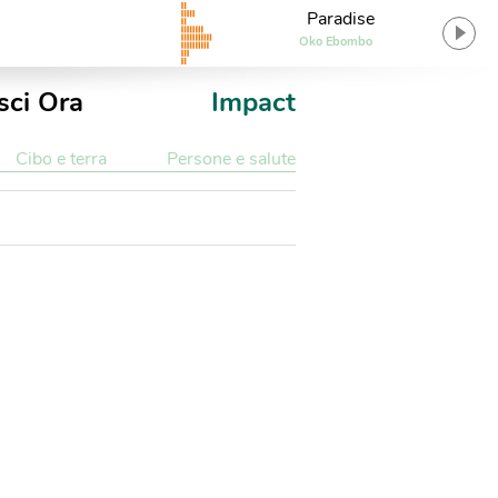
Paradise
Oko Ebombo
sci Ora
Impact
Cibo e terra
Persone e salute