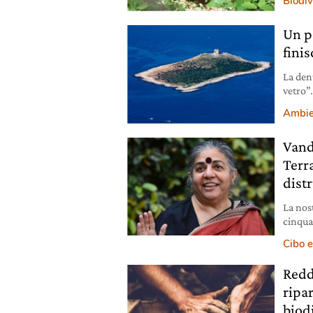
Biodiv
Un p
finis
La denu
vetro”
Femmin
Ambie
Vand
Terr
dist
La nost
cinqua
tutela 
Cibo e
Redd
ripar
biodi