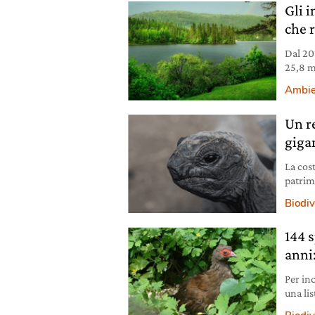
Gli 
che 
Dal 201
25,8 m
dispari
Ambie
Un re
giga
La cos
patrim
testug
Biodiv
144 
anni:
Per in
una li
recent