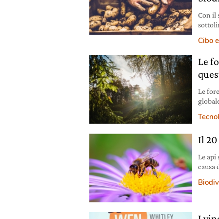
Con il 
sottoli
rispon
Cibo e
alimen
Le f
ques
Le fore
globale
valori
Tecno
Il 2
Le api
causa 
mira a
Biodiv
I vin