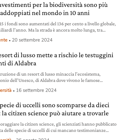
investimenti per la biodiversità sono più
raddoppiati nel mondo in 10 anni
5 i fondi sono aumentati del 136 per cento a livello globale,
iliardi l’anno. Ma la strada è ancora molto lunga, tra
tà e resistenze.
nte
20 settembre 2024
sort di lusso mette a rischio le testuggini
nti di Aldabra
truzione di un resort di lusso minaccia l’ecosistema,
onio dell’Unesco, di Aldabra dove vivono le famose
gini giganti
ersità
16 settembre 2024
specie di uccelli sono scomparse da dieci
 la citizen science può aiutare a trovarle
coraggiare la citizen science, gli scienziati hanno pubblicato
sta delle specie di uccelli di cui mancano testimonianze
i.