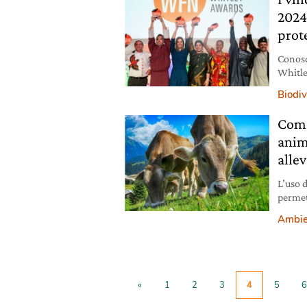
2024,
prot
Conosci
Whitley
biodive
Biodiv
Come
anim
alle
L’uso 
permet
l’ecos
Ambie
«
1
2
3
4
5
6