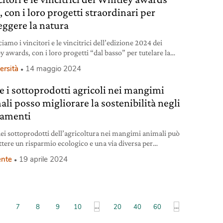
 con i loro progetti straordinari per
eggere la natura
amo i vincitori e le vincitrici dell’edizione 2024 dei
 awards, con i loro progetti “dal basso” per tutelare la
rsità.
ersità
14 maggio 2024
 i sottoprodotti agricoli nei mangimi
ali posso migliorare la sostenibilità negli
vamenti
dei sottoprodotti dell’agricoltura nei mangimi animali può
tere un risparmio ecologico e una via diversa per
ostenibilità ambientale.
nte
19 aprile 2024
...
...
7
8
9
10
20
40
60