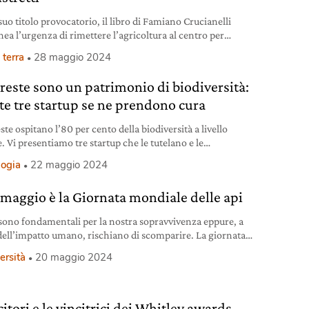
suo titolo provocatorio, il libro di Famiano Crucianelli
nea l’urgenza di rimettere l’agricoltura al centro per
dere alle sfide dei cambiamenti climatici, della sicurezza
 terra
28 maggio 2024
tare e della coesione sociale.
oreste sono un patrimonio di biodiversità:
te tre startup se ne prendono cura
ste ospitano l’80 per cento della biodiversità a livello
. Vi presentiamo tre startup che le tutelano e le
zzano.
logia
22 maggio 2024
0 maggio è la Giornata mondiale delle api
 sono fondamentali per la nostra sopravvivenza eppure, a
dell’impatto umano, rischiano di scomparire. La giornata
 focalizzare l’attenzione sulla loro importanza.
ersità
20 maggio 2024
citori e le vincitrici dei Whitley awards