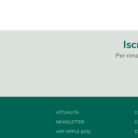
Isc
Per rima
ATTUALITÀ
C
NEWSLETTER
C
APP APPLE (IOS)
C