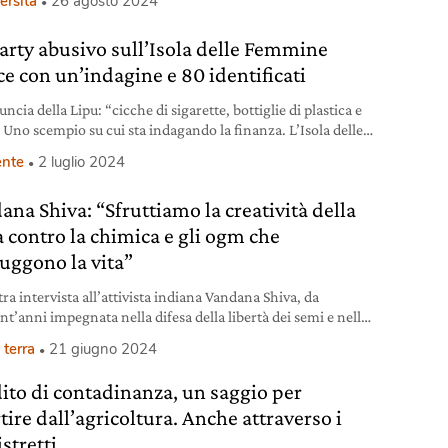
ersità
26 agosto 2024
arty abusivo sull’Isola delle Femmine
ce con un’indagine e 80 identificati
ncia della Lipu: “cicche di sigarette, bottiglie di plastica e
. Uno scempio su cui sta indagando la finanza. L’Isola delle
e è riserva naturale dal 1997.
nte
2 luglio 2024
ana Shiva: “Sfruttiamo la creatività della
a contro la chimica e gli ogm che
ruggono la vita”
ra intervista all’attivista indiana Vandana Shiva, da
nt’anni impegnata nella difesa della libertà dei semi e nella
della biodiversità.
 terra
21 giugno 2024
ito di contadinanza, un saggio per
tire dall’agricoltura. Anche attraverso i
stretti