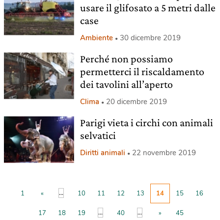
usare il glifosato a 5 metri dalle
case
Ambiente
30 dicembre 2019
Perché non possiamo
permetterci il riscaldamento
dei tavolini all’aperto
Clima
20 dicembre 2019
Parigi vieta i circhi con animali
selvatici
Diritti animali
22 novembre 2019
...
1
«
10
11
12
13
14
15
16
...
...
17
18
19
40
»
45