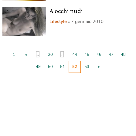
A occhi nudi
Lifestyle
7 gennaio 2010
...
...
1
«
20
44
45
46
47
48
49
50
51
52
53
»