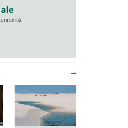
nale
enibilità