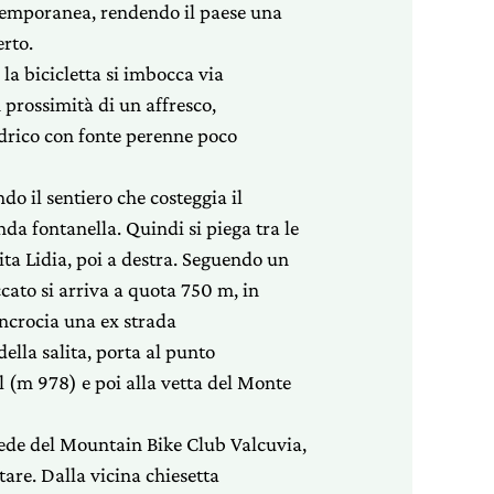
ntemporanea, rendendo il paese una
erto.
 la bicicletta si imbocca via
 prossimità di un affresco,
idrico con fonte perenne poco
do il sentiero che costeggia il
nda fontanella. Quindi si piega tra le
aita Lidia, poi a destra. Seguendo un
ccato si arriva a quota 750 m, in
 incrocia una ex strada
della salita, porta al punto
(m 978) e poi alla vetta del Monte
sede del Mountain Bike Club Valcuvia,
ttare. Dalla vicina chiesetta