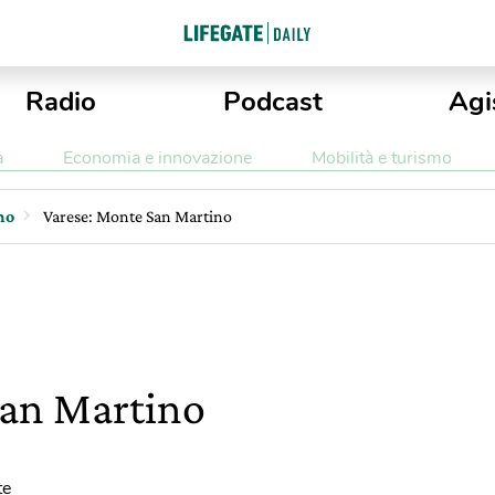
Radio
Podcast
Agi
a
Economia e innovazione
Mobilità e turismo
mo
Varese: Monte San Martino
San Martino
te