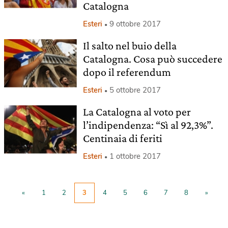
Catalogna
Esteri
9 ottobre 2017
Il salto nel buio della
Catalogna. Cosa può succedere
dopo il referendum
Esteri
5 ottobre 2017
La Catalogna al voto per
l’indipendenza: “Sì al 92,3%”.
Centinaia di feriti
Esteri
1 ottobre 2017
«
1
2
3
4
5
6
7
8
»