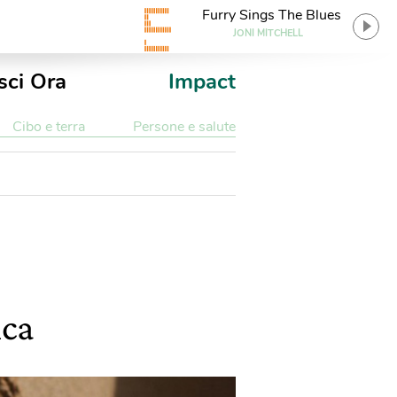
Furry Sings The Blues
JONI MITCHELL
sci Ora
Impact
Cibo e terra
Persone e salute
ica