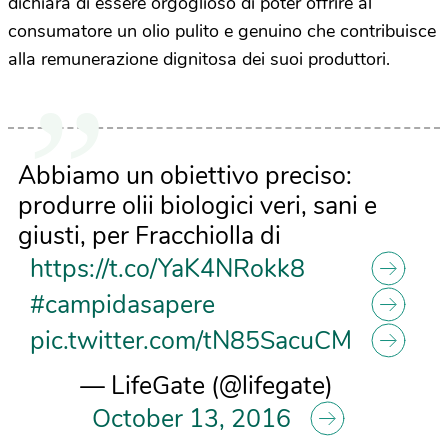
dichiara di essere orgoglioso di poter offrire al
consumatore un olio pulito e genuino che contribuisce
alla remunerazione dignitosa dei suoi produttori.
Abbiamo un obiettivo preciso:
produrre olii biologici veri, sani e
giusti, per Fracchiolla di
https://t.co/YaK4NRokk8
#campidasapere
pic.twitter.com/tN85SacuCM
— LifeGate (@lifegate)
October 13, 2016