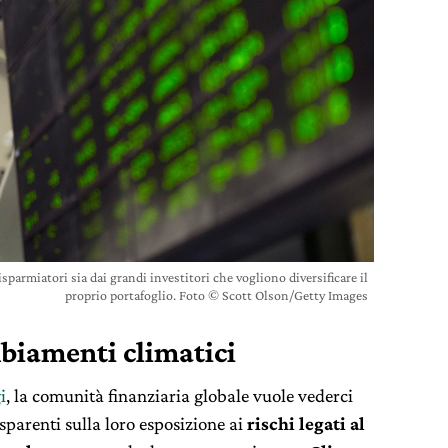
 risparmiatori sia dai grandi investitori che vogliono diversificare il
proprio portafoglio. Foto © Scott Olson/Getty Images
mbiamenti climatici
i
, la comunità finanziaria globale vuole vederci
sparenti sulla loro esposizione ai
rischi legati al