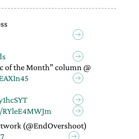
ss
ds
ic of the Month” column @
1EAXIn45
Ey1hcSYT
om/RYleE4MWJm
etwork (@EndOvershoot)
17