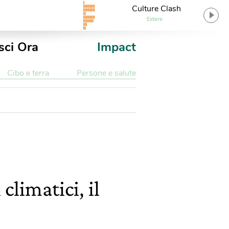
Culture Clash
Estere
sci Ora
Impact
Cibo e terra
Persone e salute
climatici, il