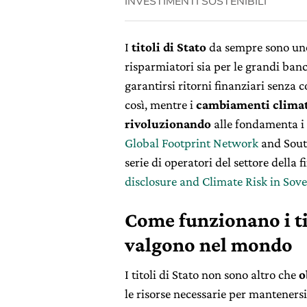
INVESTIMENTI SOSTENIBILI
I
titoli di Stato
da sempre sono uno 
risparmiatori sia per le grandi ban
garantirsi ritorni finanziari senza 
così, mentre i
cambiamenti climat
rivoluzionando
alle fondamenta i n
Global Footprint Network
and South
serie di operatori del settore della 
disclosure and Climate Risk in Sov
Come funzionano i ti
valgono nel mondo
I titoli di Stato non sono altro che
o
le risorse necessarie per mantenersi e