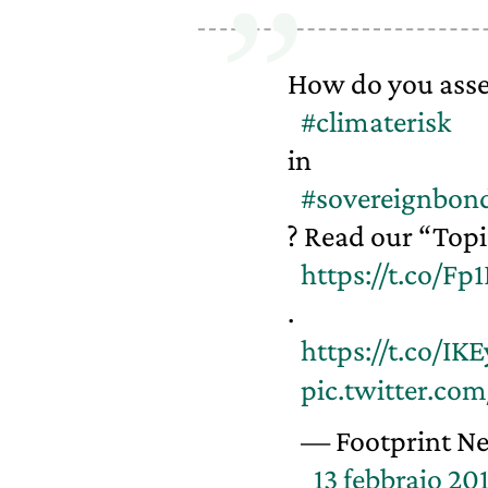
How do you asse
#climaterisk
in
#sovereignbon
? Read our “Top
https://t.co/Fp
.
https://t.co/IK
pic.twitter.c
— Footprint N
13 febbraio 20