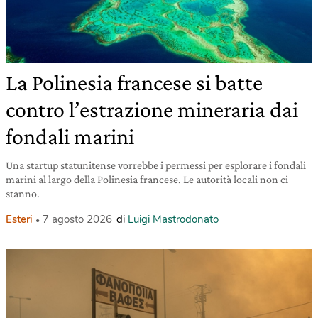
La Polinesia francese si batte
contro l’estrazione mineraria dai
fondali marini
Una startup statunitense vorrebbe i permessi per esplorare i fondali
marini al largo della Polinesia francese. Le autorità locali non ci
stanno.
Esteri
7 agosto 2026
di
Luigi Mastrodonato