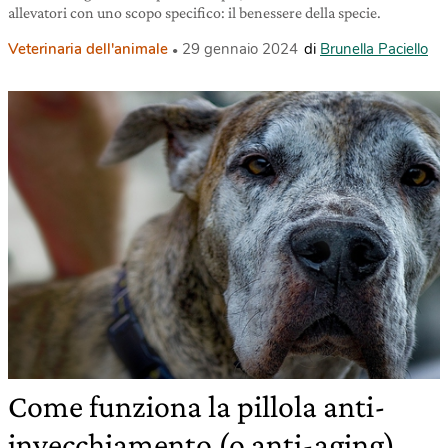
allevatori con uno scopo specifico: il benessere della specie.
Veterinaria dell'animale
29 gennaio 2024
di
Brunella Paciello
Come funziona la pillola anti-
invecchiamento (o anti-aging)