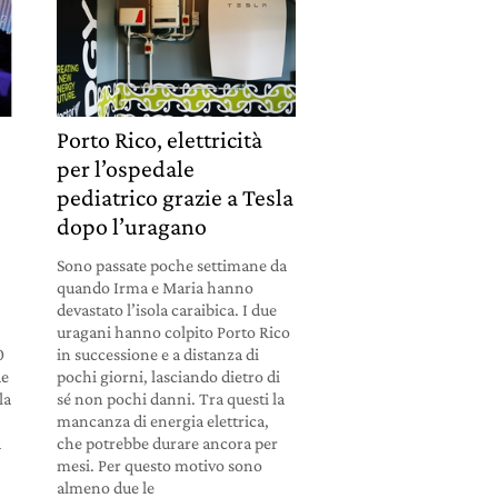
Porto Rico, elettricità
per l’ospedale
pediatrico grazie a Tesla
dopo l’uragano
Sono passate poche settimane da
i
quando Irma e Maria hanno
devastato l’isola caraibica. I due
uragani hanno colpito Porto Rico
0
in successione e a distanza di
de
pochi giorni, lasciando dietro di
la
sé non pochi danni. Tra questi la
mancanza di energia elettrica,
a
che potrebbe durare ancora per
mesi. Per questo motivo sono
almeno due le