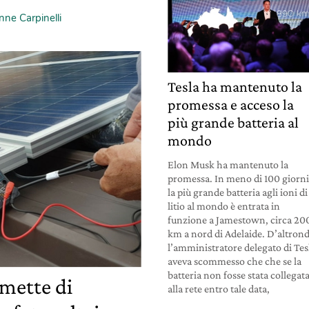
nne Carpinelli
Tesla ha mantenuto la
promessa e acceso la
più grande batteria al
mondo
Elon Musk ha mantenuto la
promessa. In meno di 100 giorn
la più grande batteria agli ioni di
litio al mondo è entrata in
funzione a Jamestown, circa 20
km a nord di Adelaide. D’altron
l’amministratore delegato di Tes
aveva scommesso che che se la
batteria non fosse stata collegat
mette di
alla rete entro tale data,