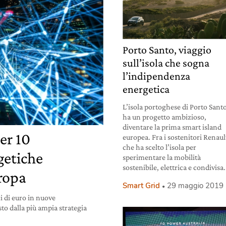
Porto Santo, viaggio
sull’isola che sogna
l’indipendenza
energetica
L’isola portoghese di Porto Sant
ha un progetto ambizioso,
diventare la prima smart island
er 10
europea. Fra i sostenitori Renaul
che ha scelto l’isola per
getiche
sperimentare la mobilità
sostenibile, elettrica e condivisa.
uropa
Smart Grid
29 maggio 2019
i di euro in nuove
to dalla più ampia strategia