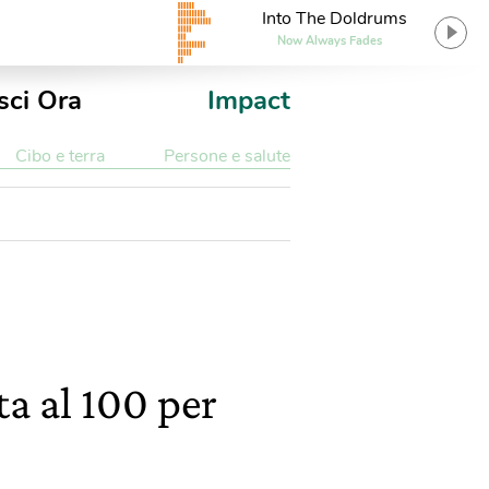
Into The Doldrums
Now Always Fades
sci Ora
Impact
Cibo e terra
Persone e salute
ta al 100 per