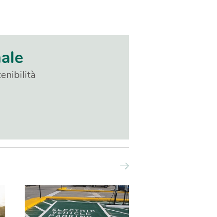
nale
enibilità