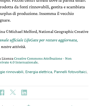
mpio. Piccoli centri urbani dove la parola smart
prodotta da fonti rinnovabili, gestita e scambiata
surplus di produzione. Insomma il vecchio
gnare.
tina
©
Michael Melford, National Geographic Creative
canale ufficiale LifeGate per restare aggiornata,
 nostre attività.
on Licenza
Creative Commons Attribuzione - Non
rivate 4.0 Internazionale
.
gie rinnovabili
,
Energia elettrica
,
Pannelli fotovoltaici
,