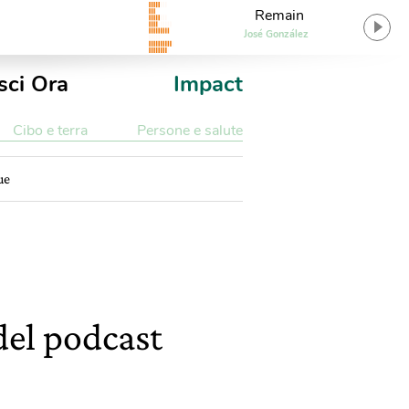
Remain
José González
sci Ora
Impact
Cibo e terra
Persone e salute
ue
del podcast