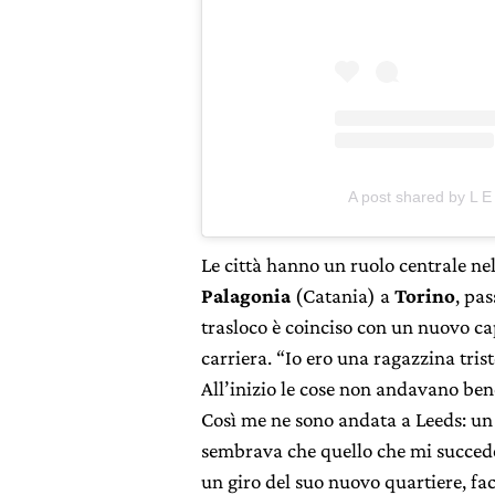
A post shared by L E 
Le città hanno un ruolo centrale nell
Palagonia
(Catania) a
Torino
, pa
trasloco è coinciso con un nuovo cap
carriera. “Io ero una ragazzina trist
All’inizio le cose non andavano bene
Così me ne sono andata a Leeds: un 
sembrava che quello che mi succedev
un giro del suo nuovo quartiere, fac