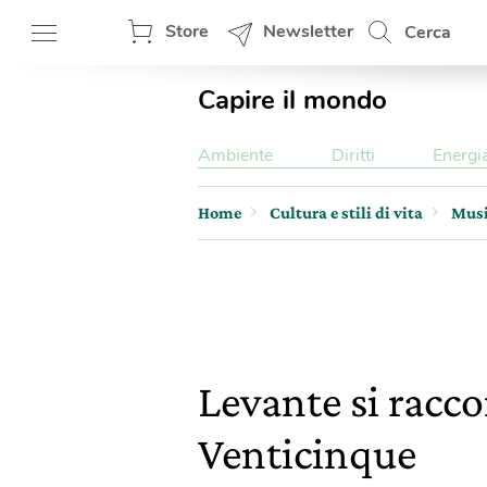
Store
Newsletter
Cerca
Capire il mondo
Ambiente
Diritti
Energi
Home
Cultura e stili di vita
Mus
Levante si racc
Venticinque