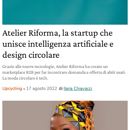
Atelier Riforma, la startup che
unisce intelligenza artificiale e
design circolare
Grazie alle nuove tecnologie, Atelier Riforma ha creato un
marketplace B2B per far incontrare domanda e offerta di abiti usati.
La moda circolare è tech.
Upcycling
17 agosto 2022
di
Ilaria Chiavacci