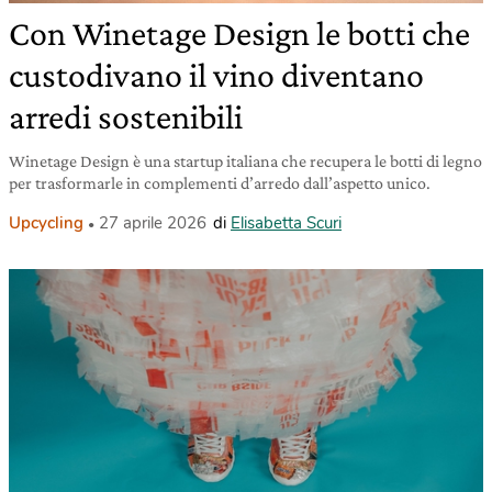
Con Winetage Design le botti che
custodivano il vino diventano
arredi sostenibili
Winetage Design è una startup italiana che recupera le botti di legno
per trasformarle in complementi d’arredo dall’aspetto unico.
Upcycling
27 aprile 2026
di
Elisabetta Scuri