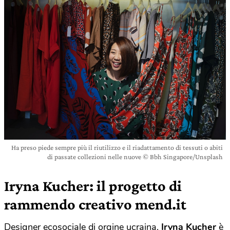
Ha preso piede sempre più il riutilizzo e il riadattamento di tessuti o abiti
di passate collezioni nelle nuove © Bbh Singapore/Unsplash
Iryna Kucher: il progetto di
rammendo creativo mend.it
Designer ecosociale di orgine ucraina,
Iryna Kucher
è