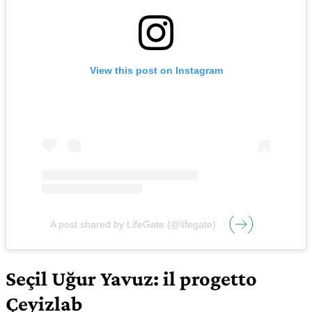
View this post on Instagram
A post shared by LifeGate (@lifegate)
Seçil Uğur Yavuz
:
il progetto
Çeyizlab