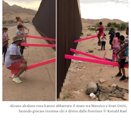
Alcune altalene rosa hanno abbattuto il muro tra Messico e Stati Uniti,
facendo giocare insieme chi è diviso dalle frontiere © Ronald Rael