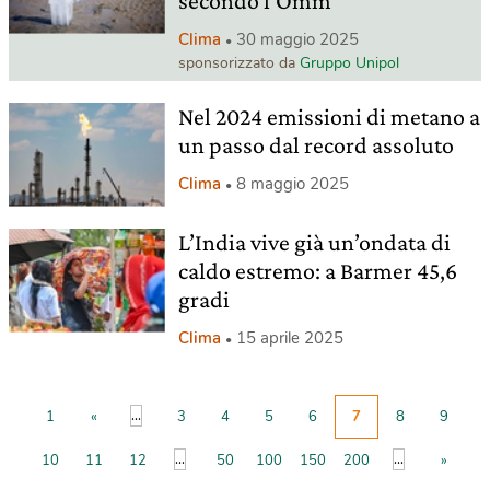
secondo l’Omm
Clima
30 maggio 2025
sponsorizzato da
Gruppo Unipol
Nel 2024 emissioni di metano a
un passo dal record assoluto
Clima
8 maggio 2025
L’India vive già un’ondata di
caldo estremo: a Barmer 45,6
gradi
Clima
15 aprile 2025
...
1
«
3
4
5
6
7
8
9
...
...
10
11
12
50
100
150
200
»