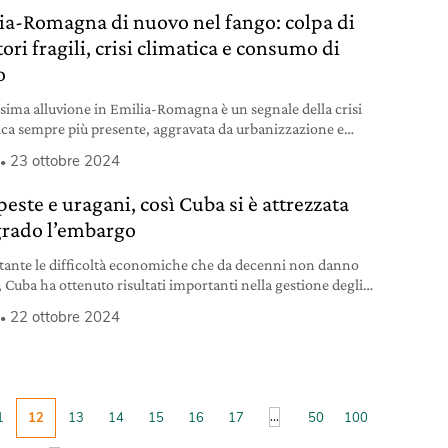
ia-Romagna di nuovo nel fango: colpa di
tori fragili, crisi climatica e consumo di
o
sima alluvione in Emilia-Romagna è un segnale della crisi
ica sempre più presente, aggravata da urbanizzazione e
o di suolo.
23 ottobre 2024
este e uragani, così Cuba si è attrezzata
rado l’embargo
ante le difficoltà economiche che da decenni non danno
, Cuba ha ottenuto risultati importanti nella gestione degli
i.
22 ottobre 2024
...
1
12
13
14
15
16
17
50
100