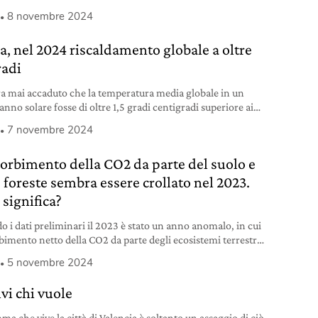
8 novembre 2024
a, nel 2024 riscaldamento globale a oltre
radi
a mai accaduto che la temperatura media globale in un
anno solare fosse di oltre 1,5 gradi centigradi superiore ai
 pre-industriali.
7 novembre 2024
sorbimento della CO2 da parte del suolo e
e foreste sembra essere crollato nel 2023.
 significa?
o i dati preliminari il 2023 è stato un anno anomalo, in cui
rbimento netto della CO2 da parte degli ecosistemi terrestri
asi azzerato.
5 novembre 2024
lvi chi vuole
ma che vive la città di Valencia è soltanto un assaggio di ciò