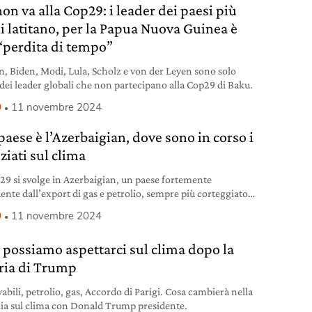
on va alla Cop29: i leader dei paesi più
hi latitano, per la Papua Nuova Guinea è
“perdita di tempo”
, Biden, Modi, Lula, Scholz e von der Leyen sono solo
 dei leader globali che non partecipano alla Cop29 di Baku.
9
11 novembre 2024
paese è l’Azerbaigian, dove sono in corso i
ziati sul clima
29 si svolge in Azerbaigian, un paese fortemente
ente dall’export di gas e petrolio, sempre più corteggiato
ropa che vuole sostituire le forniture russe.
9
11 novembre 2024
 possiamo aspettarci sul clima dopo la
oria di Trump
abili, petrolio, gas, Accordo di Parigi. Cosa cambierà nella
lia sul clima con Donald Trump presidente.