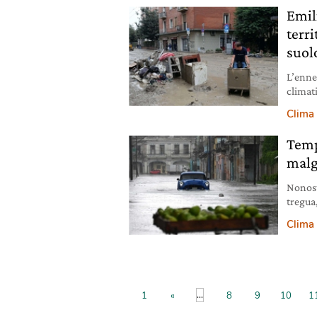
Emil
terri
suol
L’enne
climat
consum
Clima
Temp
malg
Nonost
tregua
uragan
Clima
...
1
«
8
9
10
1