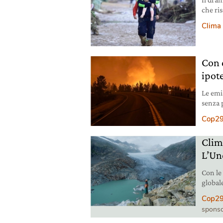
che ri
Clima
Con 
ipot
Le emi
senza p
siamo 
Cop2
Clim
L’Un
Con le
globale
nella 
Cop2
sponso