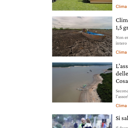
Clima
Clim
1,5 g
Non er
intero 
livelli
Clima
L’as
dell
Cosa
Second
l’asso
si è qu
Clima
Si sa
Il dram