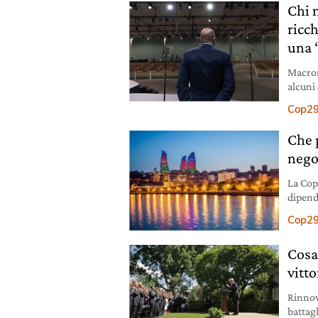
Chi n
ricc
una 
Macron
alcuni
Cop2
Che 
nego
La Cop
dipend
dall’Eu
Cop2
Cosa
vitt
Rinnov
battag