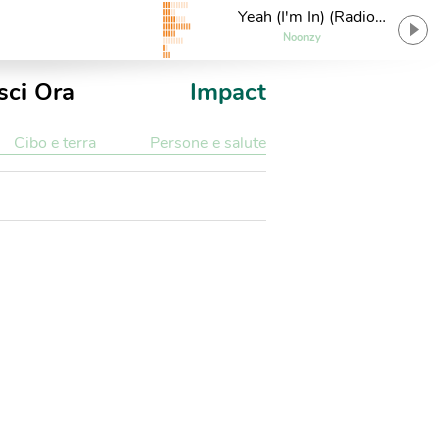
Yeah (I'm In) (Radio
Edit)
Noonzy
sci Ora
Impact
Cibo e terra
Persone e salute