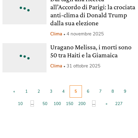
all’Accordo di Parigi: la crociata
anti-clima di Donald Trump
dalla sua elezione
Clima
4 novembre 2025
Uragano Melissa, i morti sono
50 tra Haiti e la Giamaica
Clima
31 ottobre 2025
«
1
2
3
4
5
6
7
8
9
...
...
10
50
100
150
200
»
227