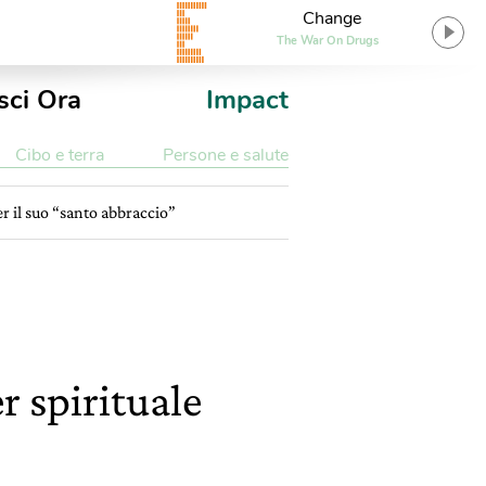
Change
The War On Drugs
sci Ora
Impact
Cibo e terra
Persone e salute
er il suo “santo abbraccio”
r spirituale