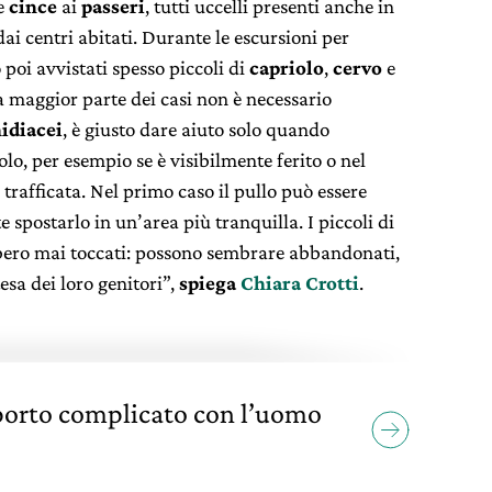
le
cince
ai
passeri
, tutti uccelli presenti anche in
dai centri abitati. Durante le escursioni per
poi avvistati spesso piccoli di
capriolo
,
cervo
e
a maggior parte dei casi non è necessario
idiacei
, è giusto dare aiuto solo quando
colo, per esempio se è visibilmente ferito o nel
rafficata. Nel primo caso il pullo può essere
e spostarlo in un’area più tranquilla. I piccoli di
bero mai toccati: possono sembrare abbandonati,
esa dei loro genitori”,
spiega
Chiara Crotti
.
apporto complicato con l’uomo