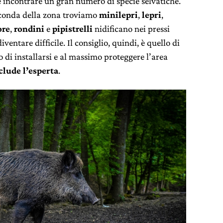
e incontrare un gran numero di specie selvatiche.
seconda della zona troviamo
minilepri
,
lepri
,
ore
,
rondini
e
pipistrelli
nidificano nei pressi
ventare difficile. Il consiglio, quindi, è quello di
o di installarsi e al massimo proteggere l’area
clude l’esperta
.