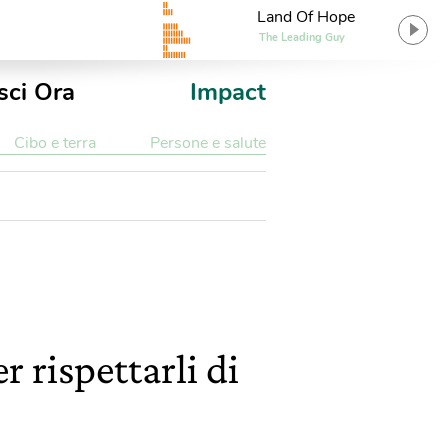
Land Of Hope
The Leading Guy
sci Ora
Impact
Cibo e terra
Persone e salute
r rispettarli di