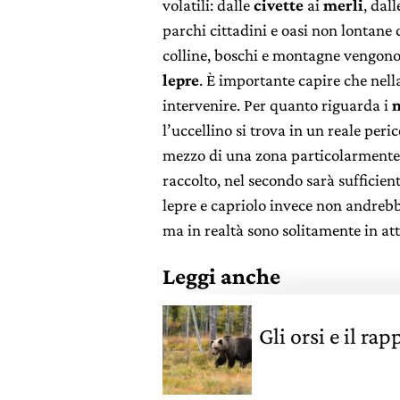
volatili: dalle
civette
ai
merli
, dal
parchi cittadini e oasi non lontane 
colline, boschi e montagne vengono 
lepre
. È importante capire che nell
intervenire. Per quanto riguarda i
n
l’uccellino si trova in un reale peri
mezzo di una zona particolarmente t
raccolto, nel secondo sarà sufficient
lepre e capriolo invece non andreb
ma in realtà sono solitamente in att
Leggi anche
Gli orsi e il r