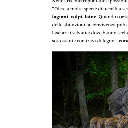
Nelle aree metropolitane è possibil
“Oltre a molte specie di uccelli a 
fagiani
,
volpi
,
faine
. Quando
tort
delle abitazioni la convivenza può di
lasciare i selvatici dove hanno scelt
sottostante con travi di legno”,
con