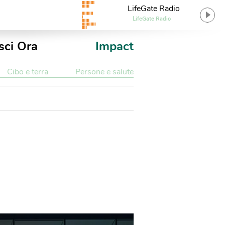
LifeGate Radio
LifeGate Radio
sci Ora
Impact
Cibo e terra
Persone e salute