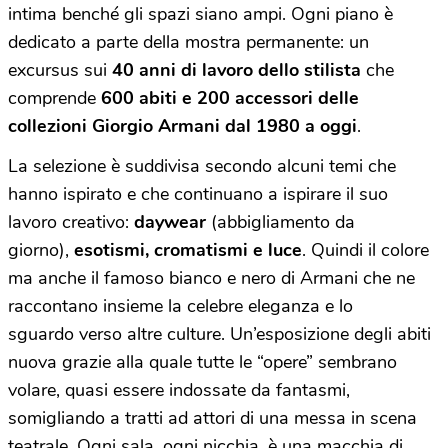
intima benché gli spazi siano ampi. Ogni piano è
dedicato a parte della mostra permanente: un
excursus sui
40 anni di lavoro dello stilista
che
comprende
600 abiti e 200 accessori delle
collezioni Giorgio Armani dal 1980 a oggi
.
La selezione è suddivisa secondo alcuni temi che
hanno ispirato e che continuano a ispirare il suo
lavoro creativo:
daywear
(abbigliamento da
giorno),
esotismi, cromatismi e luce
. Quindi il colore
ma anche il famoso bianco e nero di Armani che ne
raccontano insieme la celebre eleganza e lo
sguardo verso altre culture. Un’esposizione degli abiti
nuova grazie alla quale tutte le “opere” sembrano
volare, quasi essere indossate da fantasmi,
somigliando a tratti ad attori di una messa in scena
teatrale. Ogni sala, ogni nicchia, è una macchia di