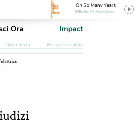
Oh So Many Years
Billie Joe [+] Norah Jones
sci Ora
Impact
Cibo e terra
Persone e salute
’elettrico
iudizi