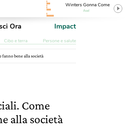
Winters Gonna Come
Asal
sci Ora
Impact
Cibo e terra
Persone e salute
e fanno bene alla società
ciali. Come
e alla società