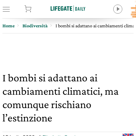
tore
Home
Biodiversità
I bombi si adattano ai cambiamenti clima
I bombi si adattano ai
cambiamenti climatici, ma
comunque rischiano
l’estinzione